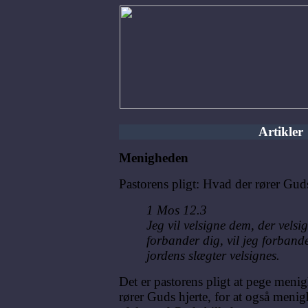
Artikler
Menigheden
Pastorens pligt: Hvad der rører Guds
1 Mos 12.3
Jeg vil velsigne dem, der velsi
forbander dig, vil jeg forbande.
jordens slægter velsignes.
Det er pastorens pligt at pege meni
rører Guds hjerte, for at også meni