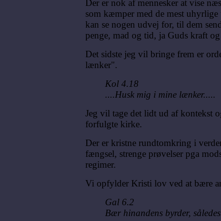
Der er nok af mennesker at vise næs
som kæmper med de mest uhyrlige t
kan se nogen udvej for, til dem sen
penge, mad og tid, ja Guds kraft o
Det sidste jeg vil bringe frem er or
lænker".
Kol 4.18
....Husk mig i mine lænker.....
Jeg vil tage det lidt ud af kontekst
forfulgte kirke.
Der er kristne rundtomkring i verde
fængsel, strenge prøvelser pga mods
regimer.
Vi opfylder Kristi lov ved at bære 
Gal 6.2
Bær hinandens byrder, således 