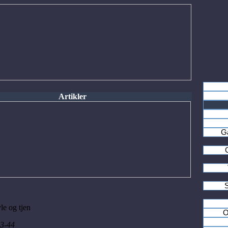
Artikler
Ga
S
le og tjen
O
43-44