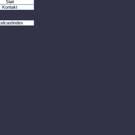
Støt
Kontakt
odcastindex