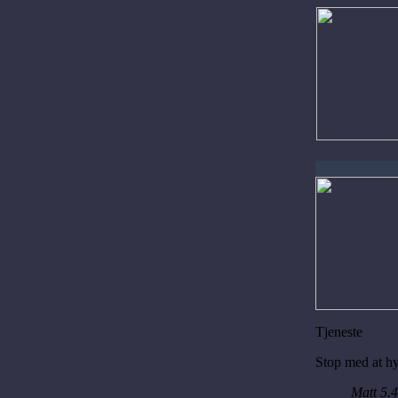
Tjeneste
Stop med at hy
Matt 5.