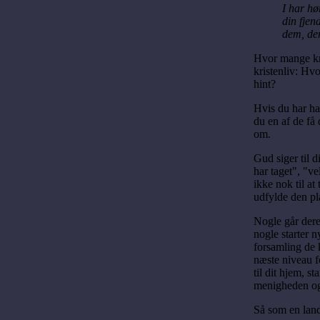
I har hø
din fjen
dem, der
Hvor mange kris
kristenliv: Hvo
hint?
Hvis du har ha
du en af de få 
om.
Gud siger til 
har taget", "ve
ikke nok til at
udfylde den pl
Nogle går deres
nogle starter n
forsamling de k
næste niveau fo
til dit hjem, 
menigheden og 
Så som en lan