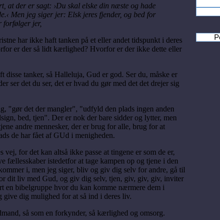
rt, at der er sagt: ›Du skal elske din næste og hade
de.‹ Men jeg siger jer: Elsk jeres fjender, og bed for
 forfølger jer,
P
tne har ikke haft tanken på et eller andet tidspunkt i deres
rfor er der så lidt kærlighed? Hvorfor er der ikke dette eller
ft disse tanker, så Halleluja, Gud er god. Ser du, måske er
der ser det du ser, det er hvad du gør med det det drejer sig
dig, "gør det der mangler", "udfyld den plads ingen anden
lsign, bed, tjen". Der er nok der bare sidder og lytter, men
 tjene andre mennesker, der er brug for alle, brug for at
ads de har fået af GUd i menigheden.
 vej, for det kan altså ikke passe at tingene er som de er,
ye fællesskaber istedetfor at tage kampen op og tjene i den
ommer i, men jeg siger, bliv og giv dig selv for andre, gå til
r dit liv med Gud, og giv dig selv, tjen, giv, giv, giv, inviter
start en bibelgruppe hvor du kan komme nærmere dem i
give dig mulighed for at så ind i deres liv.
dmand, så som en forkynder, så kærlighed og omsorg.