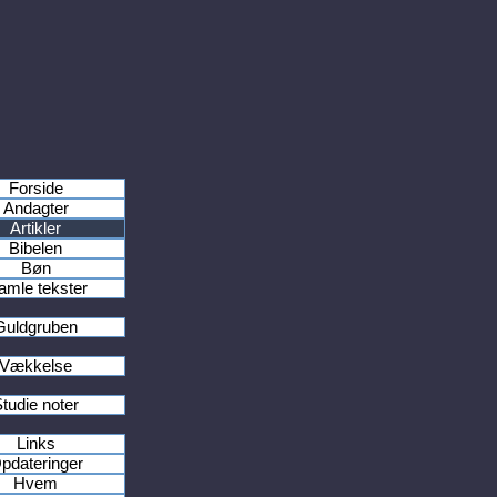
Forside
Andagter
Artikler
Bibelen
Bøn
mle tekster
Guldgruben
Vækkelse
tudie noter
Links
pdateringer
Hvem