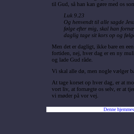
til Gud, så han kan gøre med os som
Luk 9.23
Og henvendt til alle sagde Jes
følge efter mig, skal han fornæ
daglig tage sit kors op og føl
Men det er dagligt, ikke bare en een
fortiden, nej, hver dag er en ny mul
og lade Gud råde.
Vi skal alle dø, men nogle vælger ba
At tage korset op hver dag, er at
vort liv, at fornægte os selv, er at
vi møder på vor vej.
Denne hjemmes