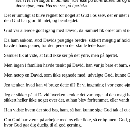
Men Herren sagde til Samuel: »Se ikke på hans udseende og høj
deres øjne, men Herren ser på hjertet.«
Det er umuligt at blive regnet for noget af Gud i os selv, der er int
den Gud har gjort til intet, og bearbejdet.
Gud var allerede godt igang med David, da Samuel fik ordet om at ud
Da ham ankom, stod Davids prægtige brødre, sikkert mægtig af holdni
havde i hans planer, for den person der skulle lede Israel.
Samuel fik at vide, at Gud ikke ser på det ydre, men på hjertet.
Men ingen i familien havde tænkt på David, han var jo bare et barn, 
Men netop en David, som ikke regnede med, udvalgte Gud, kunne Gud b
Jeg tænker, hvad kan vi bruge dette til? Er vi ingenting i vor egne øj
Jeg er sikker på at David hverken tænkte det var noget al den magt h
sikkert heller ikke noget over det, at han blev forfremmet, eller vandt
Han vidste hvem der stod bag ham, så han kunne sige Gud tak af et opr
Om Gud har været på arbejde med os eller ikke, så er bønnen: Gud, gø
hvor Gud gør dig duelig til al god gerning.