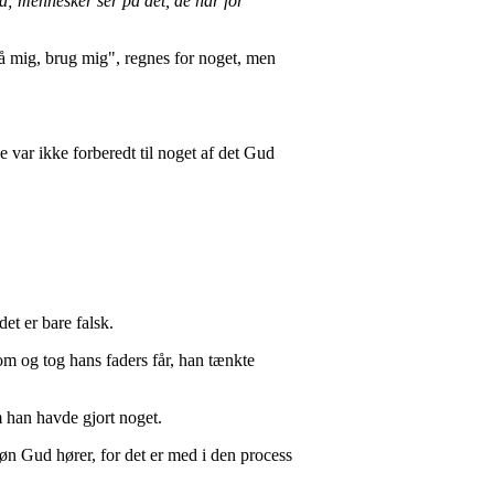
å; mennesker ser på det, de har for
på mig, brug mig", regnes for noget, men
var ikke forberedt til noget af det Gud
et er bare falsk.
om og tog hans faders får, han tænkte
m han havde gjort noget.
øn Gud hører, for det er med i den process