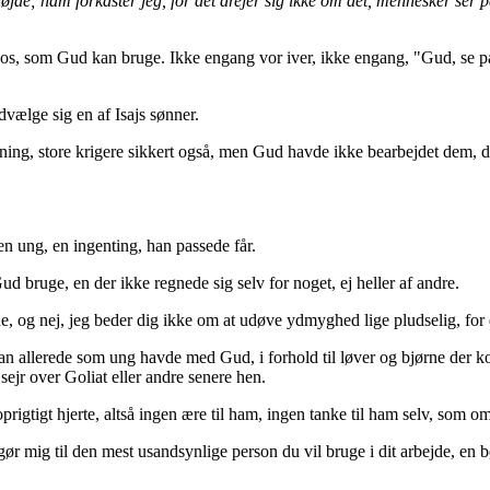
de; ham forkaster jeg, for det drejer sig ikke om det, mennesker ser p
et i os, som Gud kan bruge. Ikke engang vor iver, ikke engang, "Gud, se 
vælge sig en af Isajs sønner.
ng, store krigere sikkert også, men Gud havde ikke bearbejdet dem, de 
en ung, en ingenting, han passede får.
ruge, en der ikke regnede sig selv for noget, ej heller af andre.
ne, og nej, jeg beder dig ikke om at udøve ydmyghed lige pludselig, for d
an allerede som ung havde med Gud, i forhold til løver og bjørne der k
 sejr over Goliat eller andre senere hen.
igtigt hjerte, altså ingen ære til ham, ingen tanke til ham selv, som o
r mig til den mest usandsynlige person du vil bruge i dit arbejde, en b