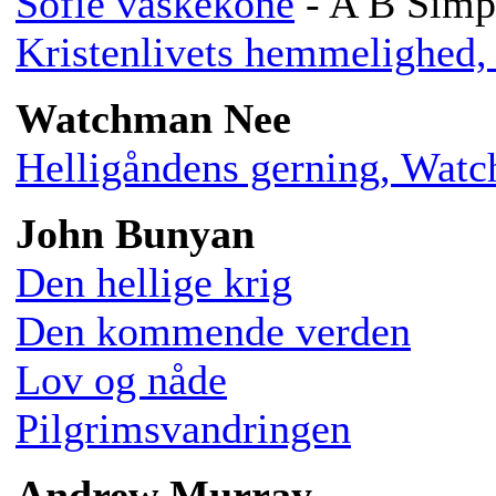
Sofie vaskekone
- A B Simp
Kristenlivets hemmelighed
Watchman Nee
Helligåndens gerning, Wat
John Bunyan
Den hellige krig
Den kommende verden
Lov og nåde
Pilgrimsvandringen
Andrew Murray