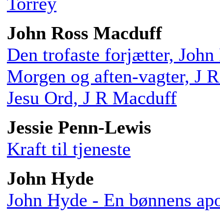
Torrey
John Ross Macduff
Den trofaste forjætter, Joh
Morgen og aften-vagter, J 
Jesu Ord, J R Macduff
Jessie Penn-Lewis
Kraft til tjeneste
John Hyde
John Hyde - En bønnens apo